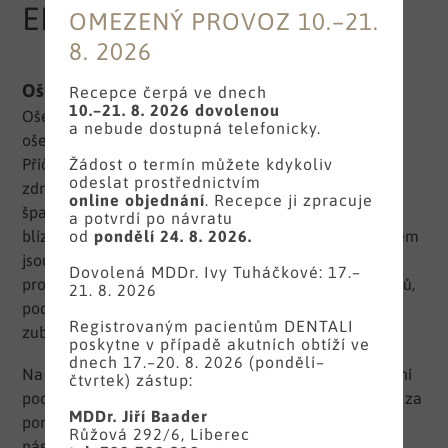
ENDODONCIE
OMEZENÝ PROVOZ 10.–21.
8. 2026
Ošetření kořenových kanálků
Recepce čerpá ve dnech
10.–21. 8. 2026
dovolenou
Ošetření kořenových kanálků, endodoncie, se zabývá
a nebude dostupná telefonicky.
ošetřením zánětu zubní dřeně a jeho komplikacemi.
Žádost o termín můžete kdykoliv
Příčinou tohoto zánětu jsou mikroorganismy, jejichž
odeslat prostřednictvím
zdrojem je nejčastěji zanedbaný, nerozpoznaný nebo
online objednání
. Recepce ji zpracuje
špatně ošetřený zubní kaz, který se šíří do hloubky a
a potvrdí po návratu
od
pondělí 24. 8. 2026.
blízkosti dřeňové dutiny. Druhým nejčastějším důvodem
jsou komplikace, které se objeví druhotně, po špatně
Dovolená MDDr. Ivy Tuháčkové: 17.–
provedeném předchozím ošetření kořenových kanálků,
21. 8. 2026
pod rozsáhlou výplní, starou korunkou nebo po úrazu
Registrovaným pacientům DENTALI
zubů.
poskytne v případě akutních obtíží ve
dnech 17.–20. 8. 2026 (pondělí–
Na našem pracovišti provádíme endodontické ošetření
čtvrtek) zástup:
pod kontrolou lupových brýlí, dentálního mikroskopu, za
MDDr. Jiří Baader
pomoci apexlokátoru, endomotoru, nikltitanových
Růžová 292/6, Liberec
nástrojů a přístrojů na 3D plnění kořenových kanálků.