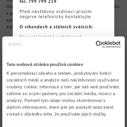
tel. 799 799 219
Ošetření spočívá v překrytí a zachování živé dřeně nebo
Před návštěvou ordinaci prosím
v jejím odstranění, dezinfekci a hermetickém uzávěru
nejprve telefonicky kontaktujte.
systému kořenových kanálků. Tím je možné zachránit
O víkendech a státních svátcích:
zub.
Stomatologická pohotovost
Takto ošetřený zub může při správné zubní hygieně
Krajská nemocnice Liberec, Husova
pacientovi sloužit bez bolesti ještě mnoho let. Hodně
budova D, podlaží P
tel. 485 312 187
záleží i na následné kvalitní dostavbě korunkové části
zubu – ve většině případů se doporučuje korunka,
Děkujeme za pochopení.
Tato webová stránka používá cookies
polokorunka (overlay) nebo jiná protetická práce, u
Tým DENTALI
málo poškozených zubů, kde zůstává masa vlastního
K personalizaci obsahu a reklam, poskytování funkcí
zubu, dostavba bílou kompozitní výplní.
sociálních médií a analýze naší návštěvnosti využíváme
Zavřít
soubory cookie. Informace o tom, jak náš web používáte,
Samozřejmostí tohoto ošetření je bezbolestnost.
sdílíme se svými partnery pro sociální média, inzerci a
Bezprostředně po zákroku může být zub citlivý na
analýzy. Partneři tyto údaje mohou zkombinovat s
dokousnutí a tlak, na tyto nepříjemnosti ale většinou
dalšími informacemi, které jste jim poskytli nebo které
stačí lék proti bolesti.
získali v důsledku toho, že používáte jejich služby.
Existují i situace, kdy tato revize již dříve ošetřených