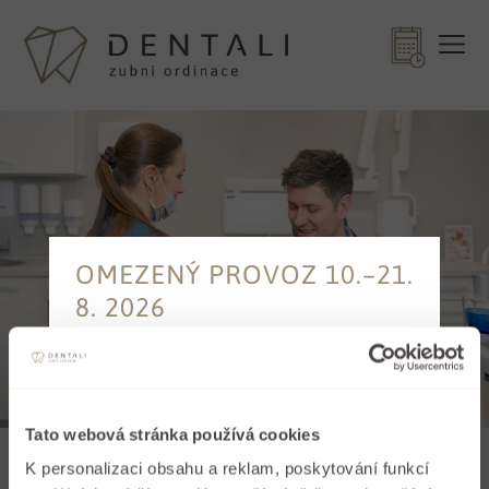
OMEZENÝ PROVOZ 10.–21.
8. 2026
Recepce čerpá ve dnech
10.–21. 8. 2026
dovolenou
a nebude dostupná telefonicky.
Žádost o termín můžete kdykoliv
Tato webová stránka používá cookies
odeslat prostřednictvím
K personalizaci obsahu a reklam, poskytování funkcí
online objednání
. Recepce ji zpracuje