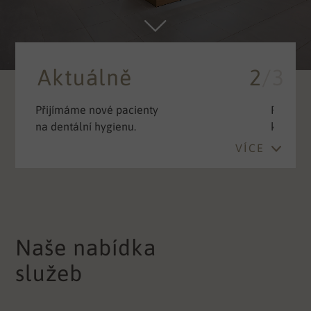
Aktuálně
2
/3
Přijímáme nové pacienty
MDDr. I
k parodontologickému ošetření.
aktuáln
VÍCE
Naše nabídka
služeb