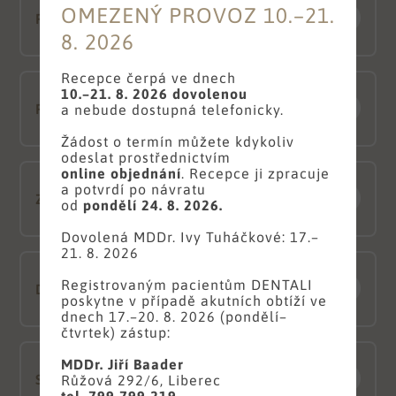
OMEZENÝ PROVOZ 10.–21.
PORADENSTVÍ
8. 2026
Recepce čerpá ve dnech
10.–21. 8. 2026
dovolenou
PREVENTIVNÍ PÉČE
a nebude dostupná telefonicky.
Žádost o termín můžete kdykoliv
odeslat prostřednictvím
online objednání
. Recepce ji zpracuje
a potvrdí po návratu
ZÁCHOVNÁ STOMATOLOGIE
od
pondělí 24. 8. 2026.
Dovolená MDDr. Ivy Tuháčkové: 17.–
21. 8. 2026
Registrovaným pacientům DENTALI
DENTÁLNÍ HYGIENA
poskytne v případě akutních obtíží ve
dnech 17.–20. 8. 2026 (pondělí–
čtvrtek) zástup:
MDDr. Jiří Baader
STOMATOCHIRURGIE
Růžová 292/6, Liberec
tel. 799 799 219