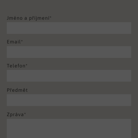
Jméno a příjmení*
Email*
Telefon*
Předmět
Zpráva*