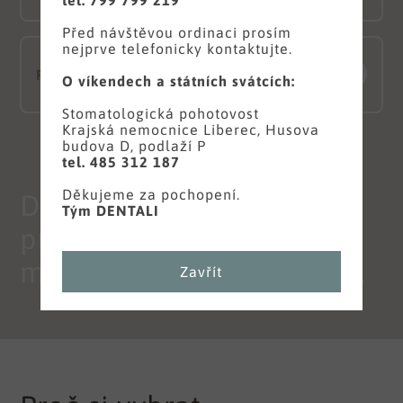
Před návštěvou ordinaci prosím
nejprve telefonicky kontaktujte.
PROTETICKÁ STOMATOLOGIE
O víkendech a státních svátcích:
Stomatologická pohotovost
Krajská nemocnice Liberec, Husova
ZOBRAZIT VŠE
budova D, podlaží P
tel. 485 312 187
Děkujeme za pochopení.
Děláme vše
Tým DENTALI
pro to, aby naši pacienti
měli důvod být spokojení.
Zavřít