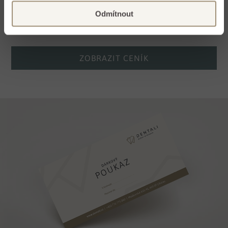
prognózu. Rozhodující je pro nás individuální přístup a
Odmítnout
maximální kvalita práce.
ZOBRAZIT CENÍK