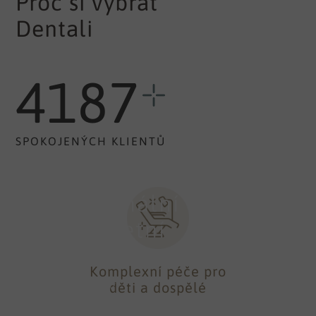
Proč si vybrat
Dentali
4187
SPOKOJENÝCH KLIENTŮ
Profesionální
a kompletní
péče
Komplexní péče pro
děti a dospělé
O VÁŠ ÚSMĚV