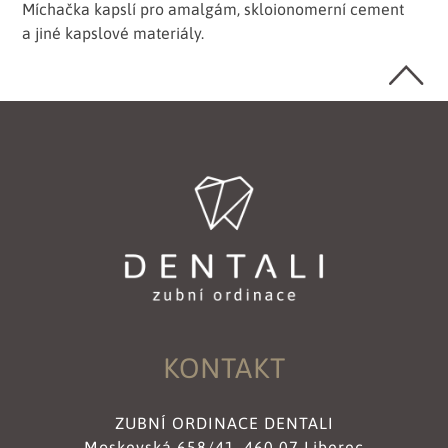
Míchačka kapslí pro amalgám, skloionomerní cement
a jiné kapslové materiály.
KONTAKT
ZUBNÍ ORDINACE DENTALI
Moskevská 658/41, 460 07 Liberec