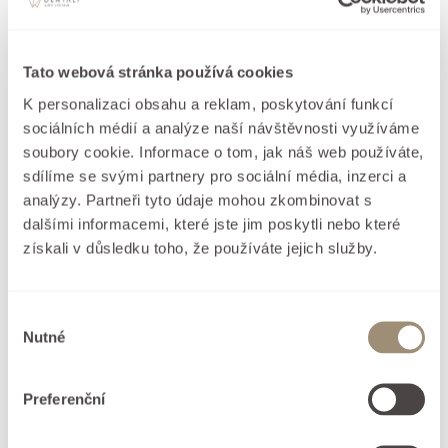
Tato webová stránka používá cookies
K personalizaci obsahu a reklam, poskytování funkcí
sociálních médií a analýze naší návštěvnosti využíváme
soubory cookie. Informace o tom, jak náš web používáte,
sdílíme se svými partnery pro sociální média, inzerci a
analýzy. Partneři tyto údaje mohou zkombinovat s
dalšími informacemi, které jste jim poskytli nebo které
získali v důsledku toho, že používáte jejich služby.
Výběr
VistaScan Mini Plus
Nutné
souhlasu
VistaScan Mini Plus je nepřímá digitalizace s nejlepším
reálným rozlišením na trhu. Díky unikátní technologii
PCS jsou snímky perfektní i v okrajových částech
Preferenční
senzoru. Jednoduché ovládání a zobrazení snímku do 8
s.