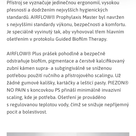
Přístroj se vyznačuje jedinečnou ergonomií, vysokou
přesností a dodržením nejvyšších hygienických
standardů. AIRFLOW® Prophylaxis Master byl navržen
s nejvyššími standardy výkonu, bezpečnosti a komfortu.
Je speciálně vyvinutý tak, aby vyhovoval třem hlavním
ošetřením v protokolu Guided Biofilm Therapy.
AIRFLOW® Plus prášek pohodlně a bezpečně
odstraňuje biofilm, pigmentace a čerstvě kalcifikovaný
zubní kámen supra- a subgingiválně se sníženou
potřebou použití ručního a přístrojového scalingu. Už
žádné gumové kalíšky, kartáčky a lešticí pasty. PIEZON®
NO PAIN s koncovkou PS přináší minimálně invazivní
scaling, kde je potřeba. Ošetření je prováděno
s regulovanou teplotou vody, čímž se snižuje nepříjemný
pocit a bolestivost.